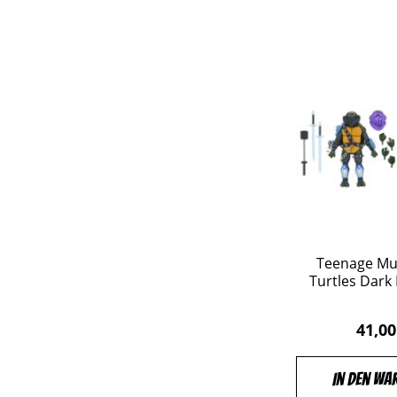
&
MONDO
mehr
NECA
&
mehr
Playmates Toys
SUPER7
Tamashii Nations
The Loyal Subjects
ThreeZero
Teenage Mu
Turtles Dark 
41,00
In den Wa