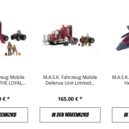
zeug Mobile
M.A.S.K. Fahrzeug Mobile
M.A.S.K
THE LOYAL...
Defense Unit Limited...
He
0 € *
165,00 € *
renkorb
In den Warenkorb
In