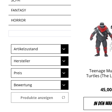
SCI-FI
FANTASY
HORROR
Artikelzustand
Neu
Hersteller
Teenage Mu
BEAST KINGDOM
Preis
Turtles (The L
Boss Fight Studio
Bewertung
Funko
45,00
von
13,00 €
bis
Good Smile Company
1799,00 €
&
Produkte anzeigen
HASBRO
mehr
In den Wa
MATTEL
&
mehr
MEZCO TOYZ