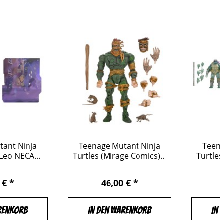
tant Ninja
Teenage Mutant Ninja
Teen
Leo NECA...
Turtles (Mirage Comics)...
Turtle
 € *
46,00 € *
renkorb
In den Warenkorb
In