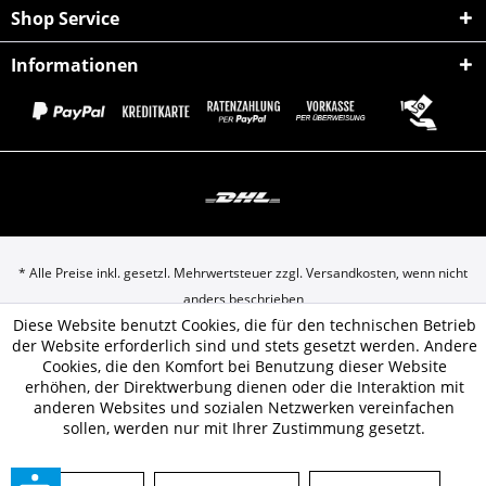
Shop Service
Informationen
* Alle Preise inkl. gesetzl. Mehrwertsteuer zzgl.
Versandkosten
, wenn nicht
anders beschrieben
Diese Website benutzt Cookies, die für den technischen Betrieb
** Artikel unterliegt der Differenzbesteuerung gem. § 25a UStG. Daher
der Website erforderlich sind und stets gesetzt werden. Andere
keine MwSt. ausweisbar zzgl.
Versandkosten
Cookies, die den Komfort bei Benutzung dieser Website
erhöhen, der Direktwerbung dienen oder die Interaktion mit
AGB & Kundeninformationen
Cookie-Einstellungen
anderen Websites und sozialen Netzwerken vereinfachen
sollen, werden nur mit Ihrer Zustimmung gesetzt.
Datenschutz
Hinweise zur Batterieentsorgung
Impressum
Kontakt
Über Uns
Versand
Widerrufsrecht