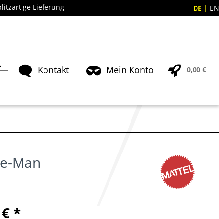
blitzartige Lieferung
DE
EN
Kontakt
Mein Konto
0,00 €
He-Man
 € *