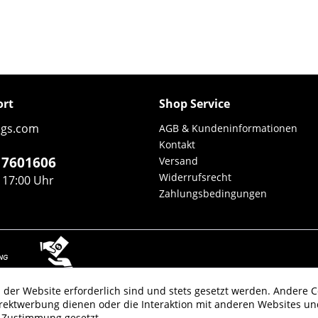
ort
Shop Service
ngs.com
AGB & Kundeninformationen
Kontakt
5 7601606
Versand
Widerrufsrecht
- 17:00 Uhr
Zahlungsbedingungen
 der Website erforderlich sind und stets gesetzt werden. Andere C
irektwerbung dienen oder die Interaktion mit anderen Websites un
Preise inkl. gesetzl. Mehrwertsteuer zzgl.
Versandkosten
, wenn nicht anders besc
r Zustimmung gesetzt.