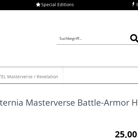
Special Editions
ü
EL Masterverse / Revelation
Eternia Masterverse Battle-Armor 
25,00