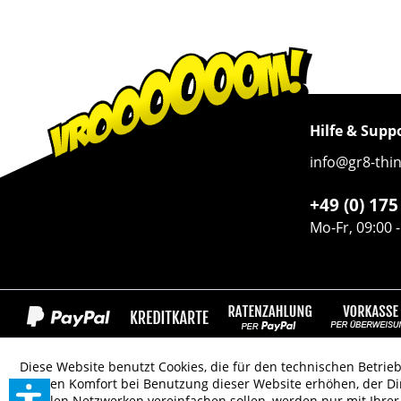
Hilfe & Supp
info@gr8-thi
+49 (0) 17
Mo-Fr, 09:00 
Diese Website benutzt Cookies, die für den technischen Betrieb
die den Komfort bei Benutzung dieser Website erhöhen, der D
* Alle 
sozialen Netzwerken vereinfachen sollen, werden nur mit Ihre