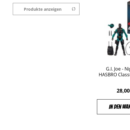
MEZCO TOYZ
SUPER7
Produkte anzeigen
von
17,00 €
bis
ThreeZero
629,00 €
G.I. Joe - N
HASBRO Classif
28,00
In den Wa