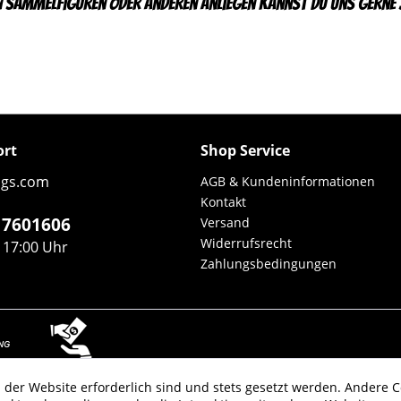
n Sammelfiguren oder anderen Anliegen kannst Du uns gerne j
ort
Shop Service
ngs.com
AGB & Kundeninformationen
Kontakt
5 7601606
Versand
Widerrufsrecht
- 17:00 Uhr
Zahlungsbedingungen
 der Website erforderlich sind und stets gesetzt werden. Andere C