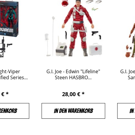
ight-Viper
G.I. Joe - Edwin "Lifeline"
G.I. Jo
ied Series...
Steen HASBRO...
Sa
 € *
28,00 € *
renkorb
In den Warenkorb
In