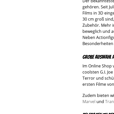
Der bekannteste 
gehören. Seit Ju
Films in 3D eing
30 cm groß sind,
Zubehör. Mehr im
beweglich und a
Neben Actionfigu
Besonderheiten 
Große Auswahl an
Im Online Shop v
coolsten G.I. Jo
Terror und schüt
ersten Filme vo
Zudem bieten wir
Marvel
und
Tran