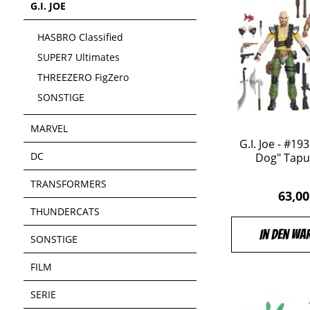
G.I. JOE
HASBRO Classified
SUPER7 Ultimates
THREEZERO FigZero
SONSTIGE
MARVEL
G.I. Joe - #19
DC
Dog" Taput
TRANSFORMERS
63,00
THUNDERCATS
In den Wa
SONSTIGE
FILM
SERIE