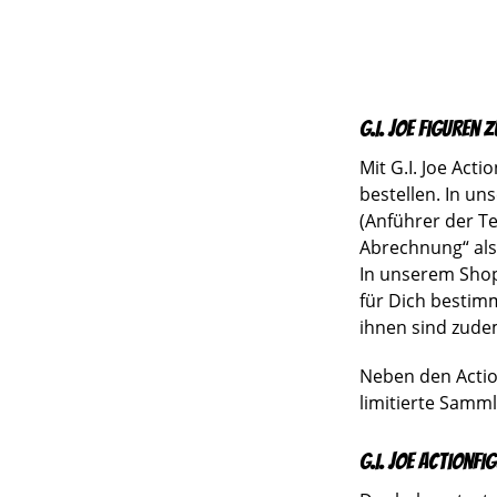
G.I. Joe Figuren
Mit G.I. Joe Act
bestellen. In u
(Anführer der Te
Abrechnung“ als 
In unserem Shop 
für Dich bestimm
ihnen sind zude
Neben den Action
limitierte Samml
G.I. Joe Actionf