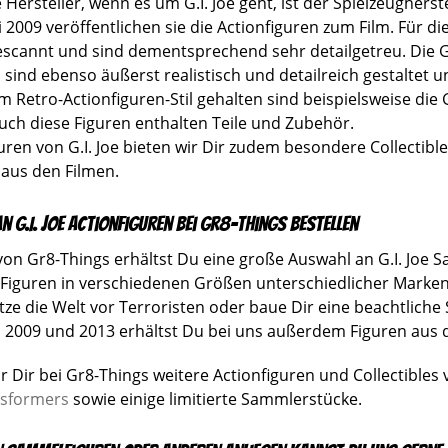
Hersteller, wenn es um G.I. Joe geht, ist der Spielzeugherst
li 2009 veröffentlichen sie die Actionfiguren zum Film. Für 
escannt und sind dementsprechend sehr detailgetreu. Die G
 sind ebenso äußerst realistisch und detailreich gestaltet 
 Retro-Actionfiguren-Stil gehalten sind beispielsweise die G
uch diese Figuren enthalten Teile und Zubehör.
ren von G.I. Joe bieten wir Dir zudem besondere Collectible
aus den Filmen.
 G.I. Joe Actionfiguren bei Gr8-Things bestellen
on Gr8-Things erhältst Du eine große Auswahl an G.I. Joe Sa
e Figuren in verschiedenen Größen unterschiedlicher Marken
ze die Welt vor Terroristen oder baue Dir eine beachtlich
n 2009 und 2013 erhältst Du bei uns außerdem Figuren aus 
 Dir bei Gr8-Things weitere Actionfiguren und Collectibles
sformers
sowie einige limitierte Sammlerstücke.