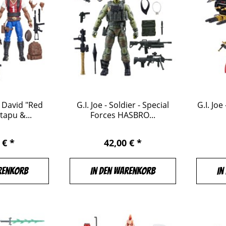
3 David "Red
G.I. Joe - Soldier - Special
G.I. Jo
apu &...
Forces HASBRO...
 € *
42,00 € *
renkorb
In den Warenkorb
In