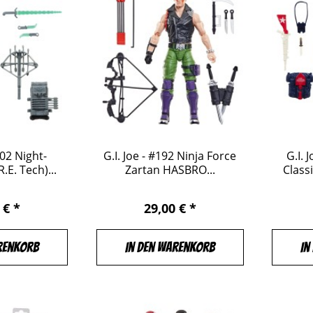
202 Night-
G.I. Joe - #192 Ninja Force
G.I.
.E. Tech)...
Zartan HASBRO...
Classi
 € *
29,00 € *
renkorb
In den Warenkorb
In