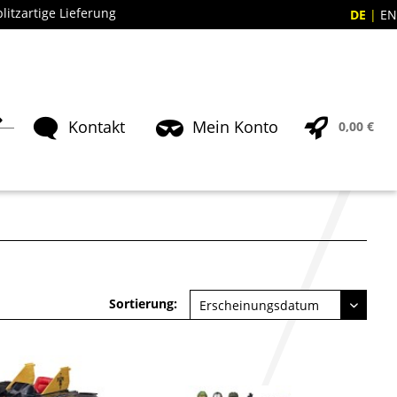
blitzartige Lieferung
DE
EN
Kontakt
Mein Konto
0,00 €
Sortierung: