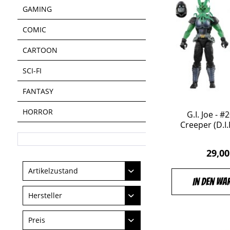
GAMING
COMIC
CARTOON
SCI-FI
FANTASY
HORROR
G.I. Joe - #
Creeper (D.I.R
29,00
Artikelzustand
In den Wa
Neu
Hersteller
HASBRO
Preis