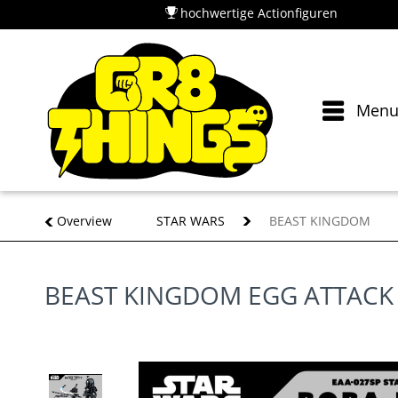
hochwertige Actionfiguren
Men
Overview
STAR WARS
BEAST KINGDOM
BEAST KINGDOM EGG ATTACK S