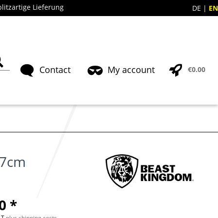
blitzartige Lieferung
DE
EN
Contact
My account
€0.00
17cm
0 *
VAT
plus shipping costs