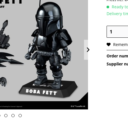
Ready to
Delivery t
Remem
Order num
Supplier 