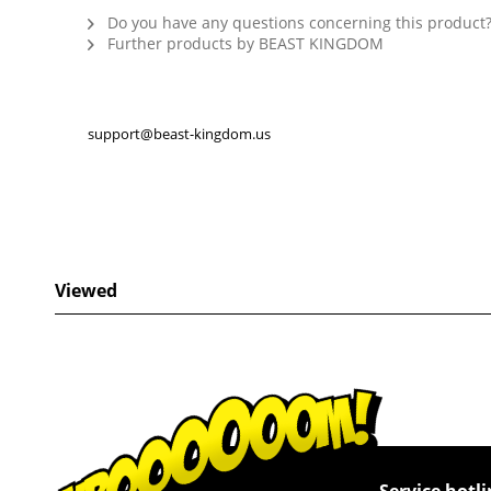
Do you have any questions concerning this product
Further products by BEAST KINGDOM
support@beast-kingdom.us
Viewed