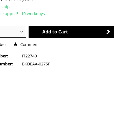
 ship
ime appr. 3 -10 workdays
Add to Cart
ber
Comment
ber:
IT22740
number:
BKDEAA-027SP