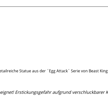
lreiche Statue aus der ´Egg Attack´ Serie von Beast Kingd
eeignet! Erstickungsgefahr aufgrund verschluckbarer Kl